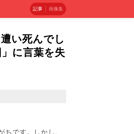
記事
画像集
に遭い死んでし
因」に言葉を失
がちです。しかし、