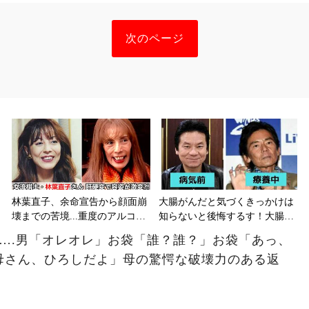
次のページ
林葉直子、余命宣告から顔面崩
大腸がんだと気づくきっかけは
壊までの苦境...重度のアルコー
知らないと後悔するす！大腸が
ル性肝硬変に侵される原因やサ
んの初期症状とは？
….男「オレオレ」お袋「誰？誰？」お袋「あっ、
インは？
母さん、ひろしだよ」母の驚愕な破壊力のある返