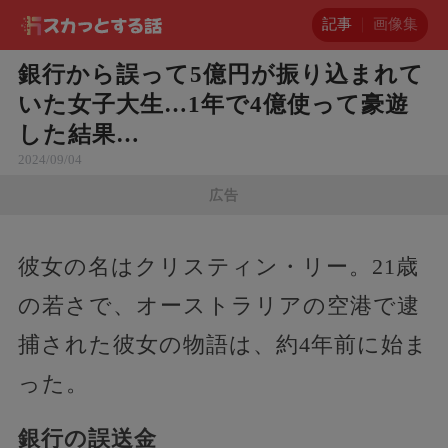
記事
画像集
銀行から誤って5億円が振り込まれて
いた女子大生…1年で4億使って豪遊
した結果…
2024/09/04
広告
彼女の名はクリスティン・リー。21歳
の若さで、オーストラリアの空港で逮
捕された彼女の物語は、約4年前に始ま
った。
銀行の誤送金