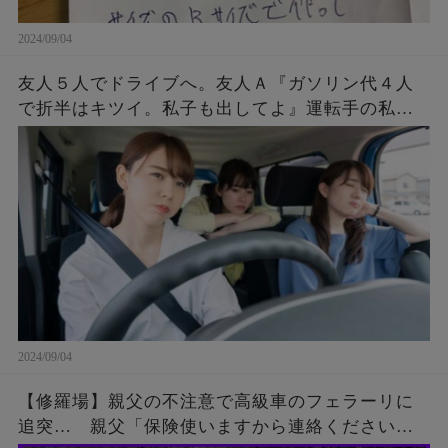
2024/09/04
友人５人でドライブへ。友人Ａ『ガソリン代４人
で折半はキツイ。私子も出してよ』運転手の私
「ＯＫ。その代わりもうＡは私の車に乗せない、
今すぐ降りて」Ａ『！？』→すると・・・
2024/09/04
【修羅場】親父の不注意で高級車のフェラーリに
追突… 親父「保険使いますから連絡ください」