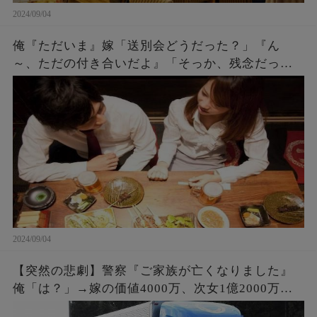
2024/09/04
俺『ただいま』嫁「送別会どうだった？」『ん
～、ただの付き合いだよ』「そっか、残念だった
ね。何度もチャンスをあげたのに^^」『え？』 →
実は・・・
2024/09/04
【突然の悲劇】警察『ご家族が亡くなりました』
俺「は？」→嫁の価値4000万、次女1億2000万。
事故で6人の家族と引換えに大金GET。俺「会社辞