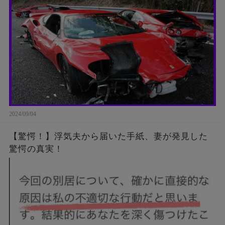
運転手「･･･」親父『来ない…もう一度連絡してみ
よう』結果が…
2024/09/04
【驚愕！】浮気夫から届いた手紙、妻が発見した
驚愕の真実！