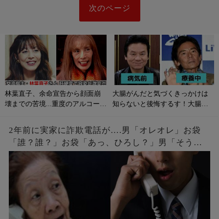
次のページ
林葉直子、余命宣告から顔面崩
大腸がんだと気づくきっかけは
壊までの苦境...重度のアルコール
知らないと後悔するす！大腸が
性肝硬変に侵される原因やサイ
んの初期症状とは？
ンは？
2年前に実家に詐欺電話が….男「オレオレ」お袋
「誰？誰？」お袋「あっ、ひろし？」男「そうだ
よ母さん、ひろしだよ」母の驚愕な破壊力のある
返しとはw