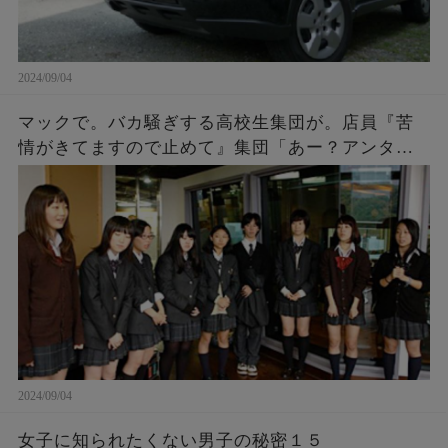
2024/09/04
マックで。バカ騒ぎする高校生集団が。店員『苦
情がきてますので止めて』集団「あー？アンタ何
様？」「アンタの写真撮ったし、帰り道何かあっ
ても知らないよ～ｗ」→結果…
2024/09/04
女子に知られたくない男子の秘密１５