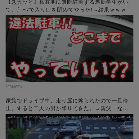
【スカッと】私有地に無断駐車する馬鹿学生がい
て、ﾁｪｰﾝで入り口を閉めてやった!→結果ｗｗｗ
2024/09/04
家族でドライブ中、走り屋に煽られたので一旦停
止。すると二人の男が降りてきた。→親父「なん
や、なんかあったんかい？」こちらも車を降りて
話しかけに行った結果ｗｗｗ