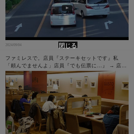
閉じる
2024/09/04
ファミレスで。店員『ステーキセットです』私
「頼んでませんよ」店員『でも伝票に…』 → 店員
『５２００円です』私「は？」店員『伝票に～』
→ 結果…