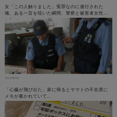
女「この人触りました」冤罪なのに連行された
俺、ある一言を呟いた瞬間、警察と被害者女性が
青ざめた。女「許して…」警察「それだけはご勘
弁を…」
2024/09/04
「心臓が飛び出た」家に帰るとヤマトの不在票に
メモが書かれていて...