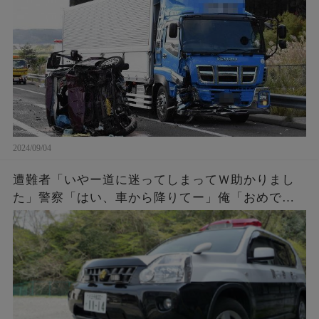
めさせて貰うわ」
2024/09/04
遭難者「いやー道に迷ってしまってＷ助かりまし
た」警察「はい、車から降りてー」俺「おめでと
う。これであんたらも前科一犯だな。罰金50万払
ってね」遭難者「えっ！」