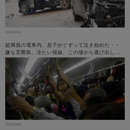
2024/09/04
超満員の電車内、息子がぐずって泣き始めた・・
嫌な雰囲気、冷たい視線、この場から逃げ出した
いと思ったその時、車内の空気を一変すること
が・・・！
2024/09/04