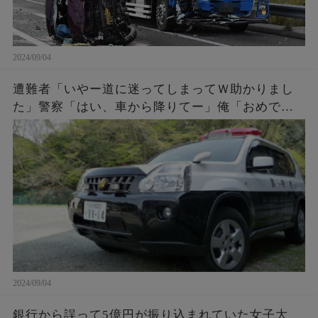
2024/09/04
遭難者「いやー道に迷ってしまってＷ助かりまし
た」警察「はい、車から降りてー」俺「おめでと
う。これであんたらも前科一犯だな。罰金50万払
ってね」遭難者「えっ！」
2024/09/04
銀行から誤って5億円が振り込まれていた女子大