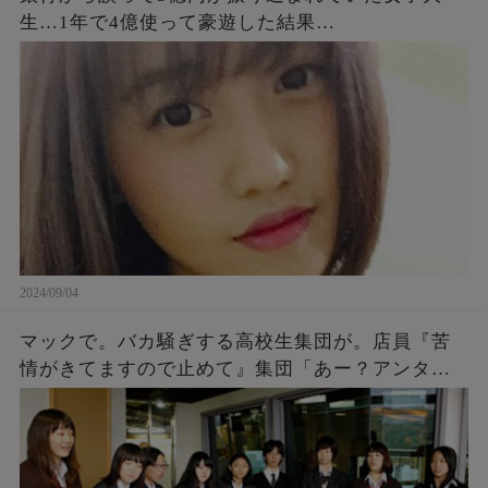
生…1年で4億使って豪遊した結果…
2024/09/04
マックで。バカ騒ぎする高校生集団が。店員『苦
情がきてますので止めて』集団「あー？アンタ何
様？」「アンタの写真撮ったし、帰り道何かあっ
ても知らないよ～ｗ」→結果…