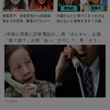
林葉直子、余命宣告から顔面崩
大腸がんだと気づくきっかけは
壊までの苦境...重度のアルコール
知らないと後悔するす！大腸が
性肝硬変に侵される原因やサイ
んの初期症状とは？
ンは？
2年前に実家に詐欺電話が….男「オレオレ」お袋
「誰？誰？」お袋「あっ、ひろし？」男「そうだ
よ母さん、ひろしだよ」母の驚愕な破壊力のある
返しとはw
2024/09/04