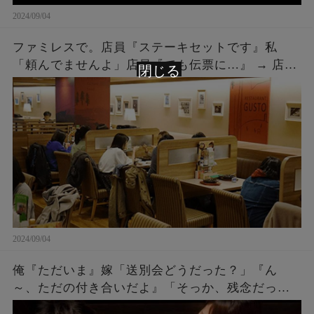
2024/09/04
ファミレスで。店員『ステーキセットです』私
「頼んでませんよ」店員『でも伝票に…』 → 店員
閉じる
『５２００円です』私「は？」店員『伝票に～』
→ 結果…
2024/09/04
俺『ただいま』嫁「送別会どうだった？」『ん
～、ただの付き合いだよ』「そっか、残念だった
ね。何度もチャンスをあげたのに^^」『え？』 →