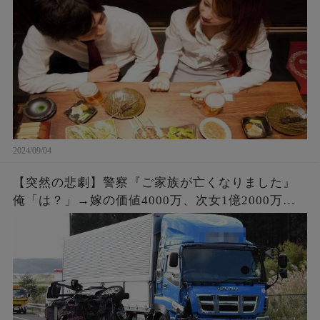
実は・・・
2024/09/04
【突然の悲劇】警察『ご家族が亡くなりました』
俺「は？」→嫁の価値4000万、次女1億2000万。
事故で6人の家族と引換えに大金GET。俺「会社辞
めさせて貰うわ」