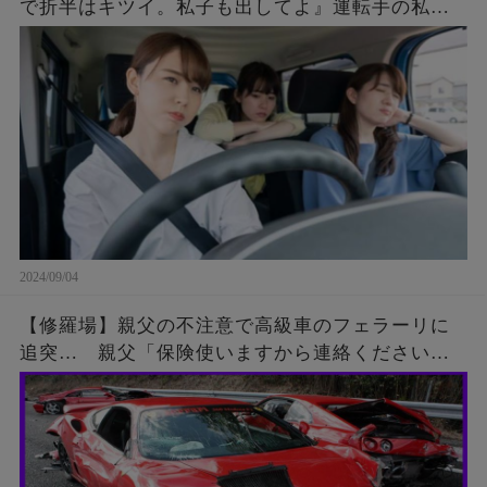
で折半はキツイ。私子も出してよ』運転手の私
「ＯＫ。その代わりもうＡは私の車に乗せない、
今すぐ降りて」Ａ『！？』→すると・・・
2024/09/04
【修羅場】親父の不注意で高級車のフェラーリに
追突… 親父「保険使いますから連絡ください」
運転手「･･･」親父『来ない…もう一度連絡してみ
よう』結果が…