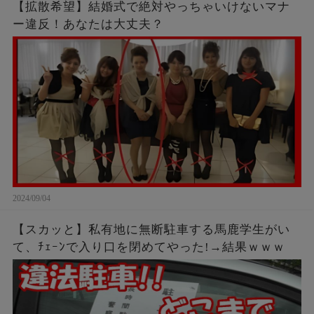
【拡散希望】結婚式で絶対やっちゃいけないマナ
ー違反！あなたは大丈夫？
2024/09/04
【スカッと】私有地に無断駐車する馬鹿学生がい
て、ﾁｪｰﾝで入り口を閉めてやった!→結果ｗｗｗ