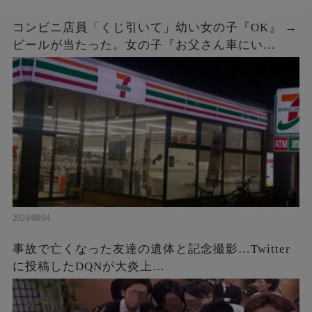
コンビニ店員「くじ引いて」幼い女の子『OK』 →
ビールが当たった。女の子『お父さん車にい
て…』店員「呼んできて」 → しばらくすると、鼻
ヂを押さえた女の子が再入店してきて…
2024/09/04
事故で亡くなった友達の遺体と記念撮影…Twitter
に投稿したDQNが大炎上…