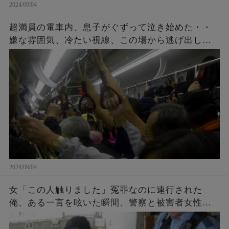
2024/09/04
超満員の電車内、息子がぐずって泣き始めた・・
嫌な雰囲気、冷たい視線、この場から逃げ出した
いと思ったその時、車内の空気を一変すること
が・・・！
2024/09/04
女「この人触りました」冤罪なのに連行された
俺、ある一言を呟いた瞬間、警察と被害者女性が
青ざめた。女「許して…」警察「それだけはご勘
弁を…」