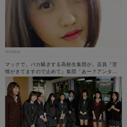
2024/09/04
マックで。バカ騒ぎする高校生集団が。店員『苦
情がきてますので止めて』集団「あー？アンタ何
様？」「アンタの写真撮ったし、帰り道何かあっ
ても知らないよ～ｗ」→結果…