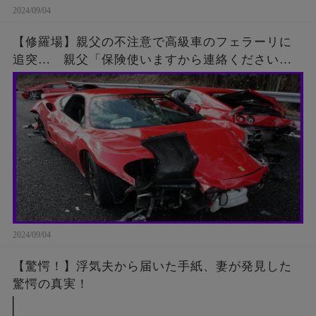
2024/09/04
【修羅場】親父の不注意で高級車のフェラーリに
追突… 親父「保険使いますから連絡ください」
運転手「･･･」親父『来ない…もう一度連絡してみ
よう』結果が…
2024/09/04
【驚愕！】浮気夫から届いた手紙、妻が発見した
驚愕の真実！