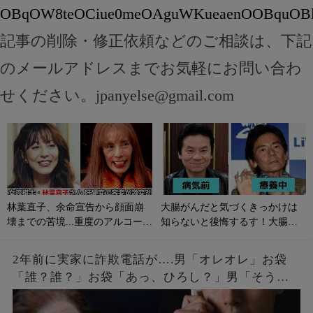
OBqOW8teOCiue0meOAguWKueaenOOBquOBly
記事の削除・修正依頼などのご相談は、下記
のメールアドレスまでお気軽にお問い合わ
せください。
jpanyelse@gmail.com
林葉直子、余命宣告から顔面崩
大腸がんだと気づくきっかけは
壊までの苦境...重度のアルコール
知らないと後悔するす！大腸が
性肝硬変に侵される原因やサイ
んの初期症状とは？
ンは？
2年前に実家に詐欺電話が….男「オレオレ」お袋
「誰？誰？」お袋「あっ、ひろし？」男「そうだ
よ母さん、ひろしだよ」母の驚愕な破壊力のある
返しとはw