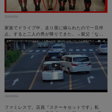
2024/09/04
家族でドライブ中、走り屋に煽られたので一旦停
止。すると二人の男が降りてきた。→親父「なん
や、なんかあったんかい？」こちらも車を降りて
話しかけに行った結果ｗｗｗ
2024/09/04
ファミレスで。店員『ステーキセットです』私