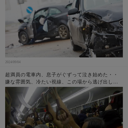
2024/09/04
超満員の電車内、息子がぐずって泣き始めた・・
嫌な雰囲気、冷たい視線、この場から逃げ出した
いと思ったその時、車内の空気を一変すること
が・・・！