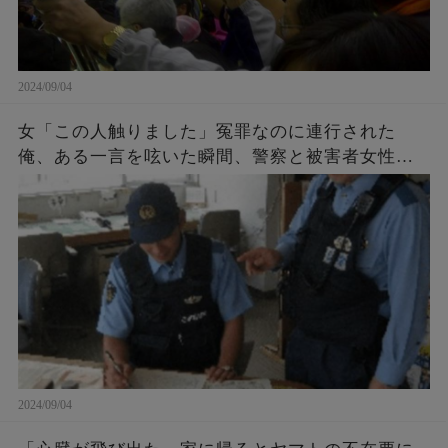
2024/09/04
女「この人触りました」冤罪なのに連行された
俺、ある一言を呟いた瞬間、警察と被害者女性が
青ざめた。女「許して…」警察「それだけはご勘
弁を…」
2024/09/04