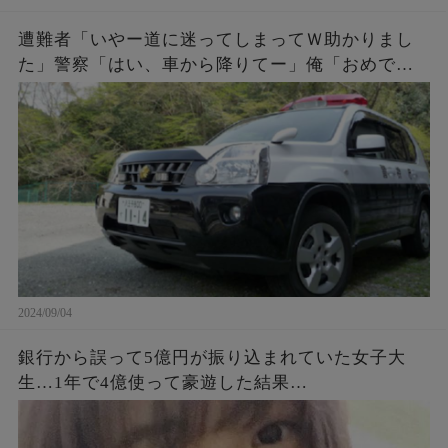
遭難者「いやー道に迷ってしまってＷ助かりまし
た」警察「はい、車から降りてー」俺「おめでと
う。これであんたらも前科一犯だな。罰金50万払
ってね」遭難者「えっ！」
2024/09/04
銀行から誤って5億円が振り込まれていた女子大
生…1年で4億使って豪遊した結果…