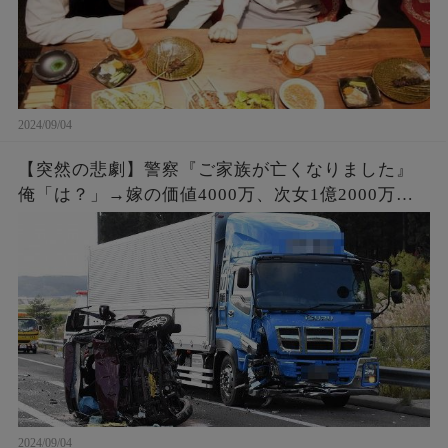
2024/09/04
【突然の悲劇】警察『ご家族が亡くなりました』
俺「は？」→嫁の価値4000万、次女1億2000万。
事故で6人の家族と引換えに大金GET。俺「会社辞
めさせて貰うわ」
2024/09/04