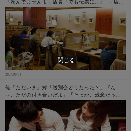
「頼んでませんよ」店員『でも伝票に…』 → 店員
『５２００円です』私「は？」店員『伝票に～』
→ 結果…
閉じる
2024/09/04
俺『ただいま』嫁「送別会どうだった？」『ん
～、ただの付き合いだよ』「そっか、残念だった
ね。何度もチャンスをあげたのに^^」『え？』 →
実は・・・