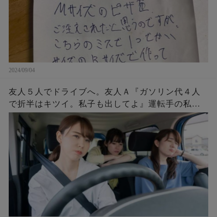
2024/09/04
友人５人でドライブへ。友人Ａ『ガソリン代４人
で折半はキツイ。私子も出してよ』運転手の私
「ＯＫ。その代わりもうＡは私の車に乗せない、
今すぐ降りて」Ａ『！？』→すると・・・