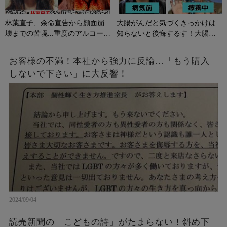
林葉直子、余命宣告から顔面崩
大腸がんだと気づくきっかけは
壊までの苦境...重度のアルコール
知らないと後悔するす！大腸が
性肝硬変に侵される原因やサイ
んの初期症状とは？
ンは？
お客様の不満！本社から強力に反論…「もう購入
しないで下さい」に大反響！
2024/09/04
読売新聞の「こどもの詩」がたまらない！斜め下