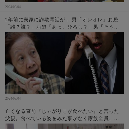
2024/09/04
2年前に実家に詐欺電話が….男「オレオレ」お袋
「誰？誰？」お袋「あっ、ひろし？」男「そうだ
よ母さん、ひろしだよ」母の驚愕な破壊力のある
返しとはw
2024/09/04
亡くなる直前『じゃがりこが食べたい』と言った
父親。食べている姿をみた事がなく家族全員、不
思議に思っていたら・・・後に判明したその理由