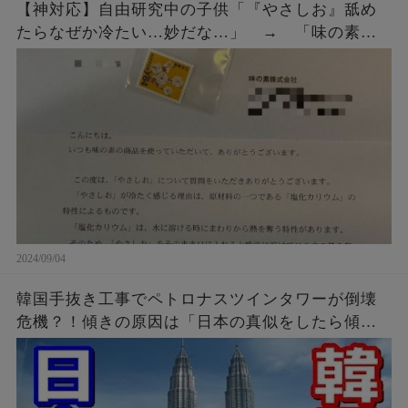
【神対応】自由研究中の子供「『やさしお』舐め
たらなぜか冷たい…妙だな…」 → 「味の素」
にメールではなく直接手紙を出したら、企業から
◯◯◯をもらう！
2024/09/04
韓国手抜き工事でペトロナスツインタワーが倒壊
危機？！傾きの原因は「日本の真似をしたら傾い
たニダ！」