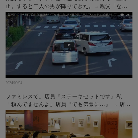
止。すると二人の男が降りてきた。→親父「なん
や、なんかあったんかい？」こちらも車を降りて
話しかけに行った結果ｗｗｗ
2024/09/04
ファミレスで。店員『ステーキセットです』私
「頼んでませんよ」店員『でも伝票に…』 → 店員
『５２００円です』私「は？」店員『伝票に～』
→ 結果…