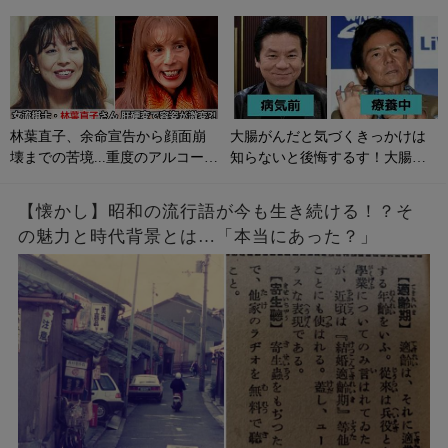
林葉直子、余命宣告から顔面崩
大腸がんだと気づくきっかけは
壊までの苦境...重度のアルコール
知らないと後悔するす！大腸が
性肝硬変に侵される原因やサイ
んの初期症状とは？
ンは？
【懐かし】昭和の流行語が今も生き続ける！？そ
の魅力と時代背景とは…「本当にあった？」