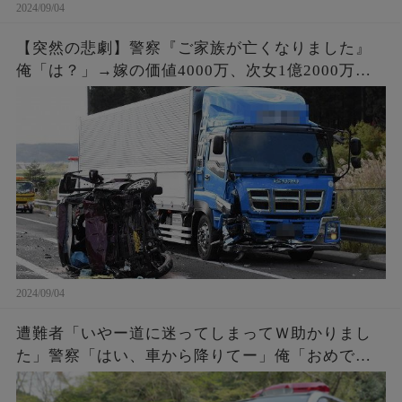
2024/09/04
【突然の悲劇】警察『ご家族が亡くなりました』
俺「は？」→嫁の価値4000万、次女1億2000万。
事故で6人の家族と引換えに大金GET。俺「会社辞
めさせて貰うわ」
2024/09/04
遭難者「いやー道に迷ってしまってＷ助かりまし
た」警察「はい、車から降りてー」俺「おめでと
う。これであんたらも前科一犯だな。罰金50万払
ってね」遭難者「えっ！」