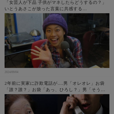
「女芸人が下品 子供がマネしたらどうするの？」
いとうあさこが放った言葉に共感する…
2024/09/04
2年前に実家に詐欺電話が….男「オレオレ」お袋
「誰？誰？」お袋「あっ、ひろし？」男「そうだ
よ母さん、ひろしだよ」母の驚愕な破壊力のある
返しとはw