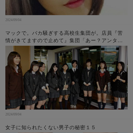
2024/09/04
マックで。バカ騒ぎする高校生集団が。店員『苦
情がきてますので止めて』集団「あー？アンタ何
様？」「アンタの写真撮ったし、帰り道何かあっ
ても知らないよ～ｗ」→結果…
2024/09/04
女子に知られたくない男子の秘密１５