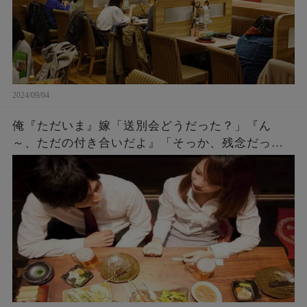
2024/09/04
俺『ただいま』嫁「送別会どうだった？」『ん
～、ただの付き合いだよ』「そっか、残念だった
ね。何度もチャンスをあげたのに^^」『え？』 →
実は・・・