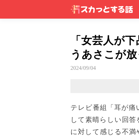
「女芸人が下
うあさこが放
2024/09/04
テレビ番組「耳が痛
して素晴らしい回答
に対して感じる不満