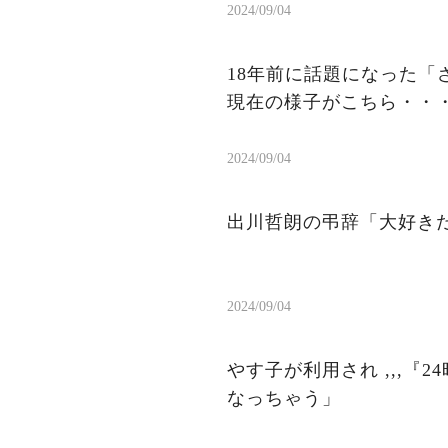
2024/09/04
18年前に話題になった
現在の様子がこちら・・
2024/09/04
出川哲朗の弔辞「大好き
2024/09/04
やす子が利用され ,,,
なっちゃう」