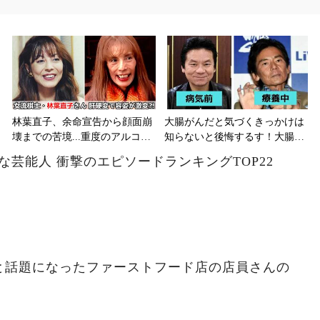
林葉直子、余命宣告から顔面崩
大腸がんだと気づくきっかけは
壊までの苦境...重度のアルコー
知らないと後悔するす！大腸が
ル性肝硬変に侵される原因やサ
んの初期症状とは？
な芸能人 衝撃のエピソードランキングTOP22
インは？
と話題になったファーストフード店の店員さんの