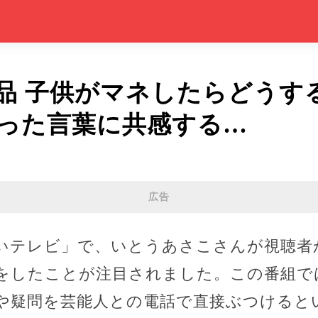
品 子供がマネしたらどうす
った言葉に共感する…
広告
いテレビ」で、いとうあさこさんが視聴者
をしたことが注目されました。この番組で
や疑問を芸能人との電話で直接ぶつけると