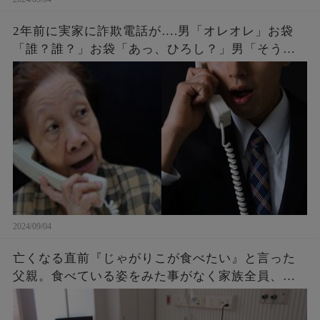
2年前に実家に詐欺電話が….男「オレオレ」お袋
「誰？誰？」お袋「あっ、ひろし？」男「そうだ
よ母さん、ひろしだよ」母の驚愕な破壊力のある
返しとはw
2024/09/04
亡くなる直前『じゃがりこが食べたい』と言った
父親。食べている姿をみた事がなく家族全員、不
思議に思っていたら・・・後に判明したその理由
に涙が止まらない。