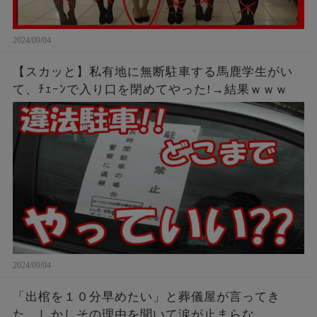
2024/09/04
【スカッと】私有地に無断駐車する馬鹿学生がい
て、ﾁｪｰﾝで入り口を閉めてやった!→結果ｗｗｗ
2024/09/04
「出棺を１０分早めたい」と葬儀屋が言ってき
た。しかしその理由を聞いて涙が止まらな