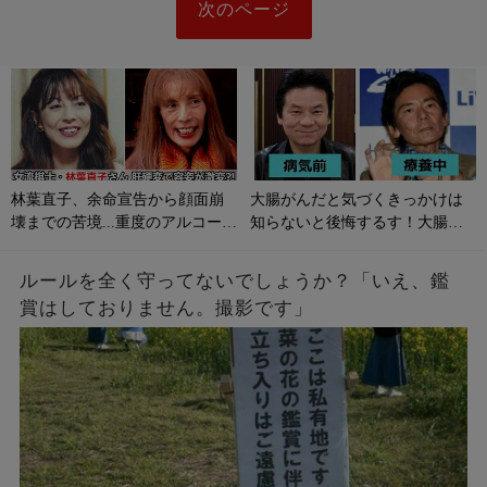
次のページ
林葉直子、余命宣告から顔面崩
大腸がんだと気づくきっかけは
壊までの苦境...重度のアルコール
知らないと後悔するす！大腸が
性肝硬変に侵される原因やサイ
んの初期症状とは？
ンは？
ルールを全く守ってないでしょうか？「いえ、鑑
賞はしておりません。撮影です」