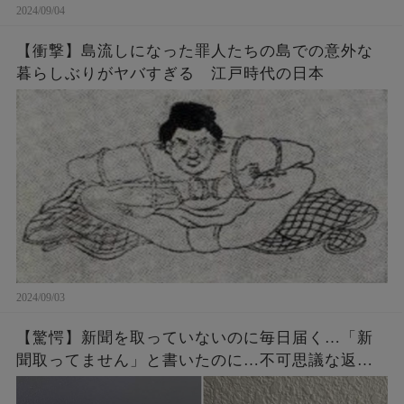
2024/09/04
【衝撃】島流しになった罪人たちの島での意外な
暮らしぶりがヤバすぎる 江戸時代の日本
2024/09/03
【驚愕】新聞を取っていないのに毎日届く…「新
聞取ってません」と書いたのに…不可思議な返事
が！？