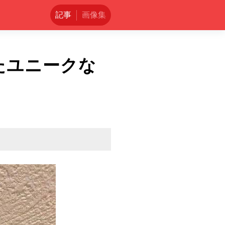
記事
画像集
たユニークな