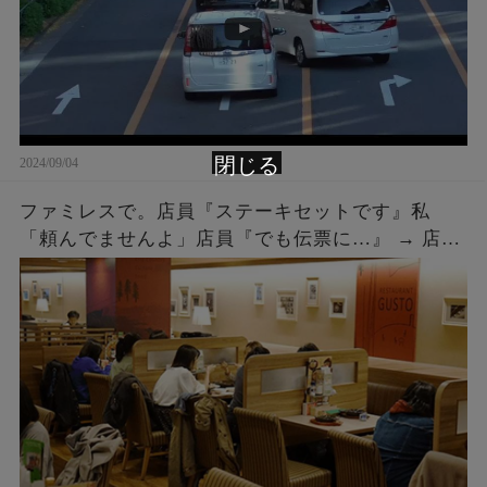
閉じる
2024/09/04
ファミレスで。店員『ステーキセットです』私
「頼んでませんよ」店員『でも伝票に…』 → 店員
『５２００円です』私「は？」店員『伝票に～』
→ 結果…