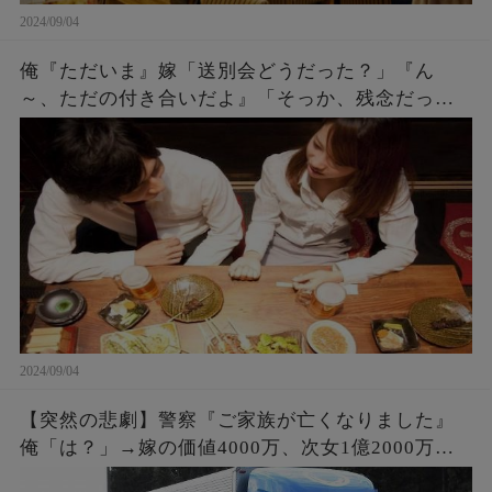
2024/09/04
俺『ただいま』嫁「送別会どうだった？」『ん
～、ただの付き合いだよ』「そっか、残念だった
ね。何度もチャンスをあげたのに^^」『え？』 →
実は・・・
2024/09/04
【突然の悲劇】警察『ご家族が亡くなりました』
俺「は？」→嫁の価値4000万、次女1億2000万。
事故で6人の家族と引換えに大金GET。俺「会社辞