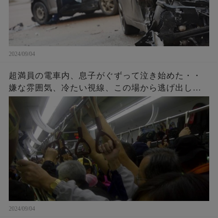
2024/09/04
超満員の電車内、息子がぐずって泣き始めた・・
嫌な雰囲気、冷たい視線、この場から逃げ出した
いと思ったその時、車内の空気を一変すること
が・・・！
2024/09/04