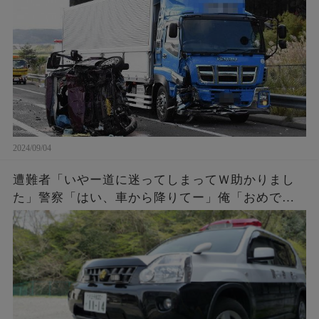
めさせて貰うわ」
2024/09/04
遭難者「いやー道に迷ってしまってＷ助かりまし
た」警察「はい、車から降りてー」俺「おめでと
う。これであんたらも前科一犯だな。罰金50万払
ってね」遭難者「えっ！」