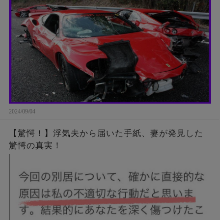
運転手「･･･」親父『来ない…もう一度連絡してみ
よう』結果が…
2024/09/04
【驚愕！】浮気夫から届いた手紙、妻が発見した
驚愕の真実！