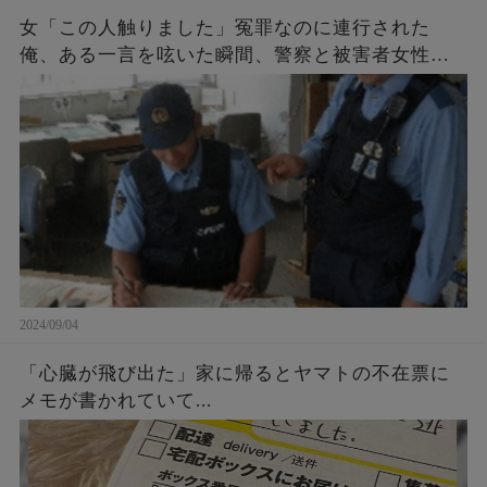
女「この人触りました」冤罪なのに連行された
俺、ある一言を呟いた瞬間、警察と被害者女性が
青ざめた。女「許して…」警察「それだけはご勘
弁を…」
2024/09/04
「心臓が飛び出た」家に帰るとヤマトの不在票に
メモが書かれていて...