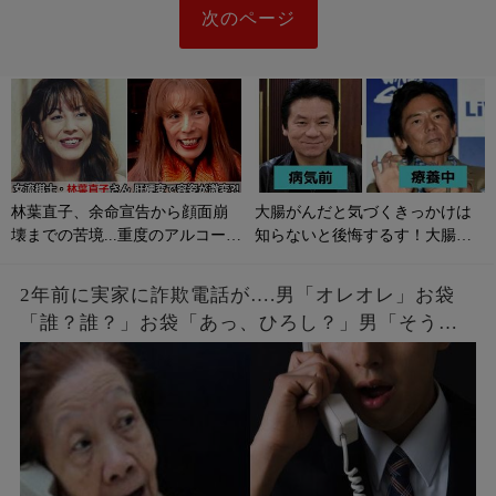
次のページ
林葉直子、余命宣告から顔面崩
大腸がんだと気づくきっかけは
壊までの苦境...重度のアルコール
知らないと後悔するす！大腸が
性肝硬変に侵される原因やサイ
んの初期症状とは？
ンは？
2年前に実家に詐欺電話が….男「オレオレ」お袋
「誰？誰？」お袋「あっ、ひろし？」男「そうだ
よ母さん、ひろしだよ」母の驚愕な破壊力のある
返しとはw