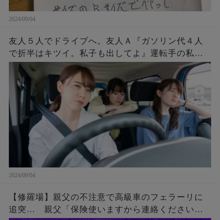
2024/09/04
友人５人でドライブへ。友人Ａ『ガソリン代４人
で折半はキツイ。私子も出してよ』運転手の私
「ＯＫ。その代わりもうＡは私の車に乗せない、
今すぐ降りて」Ａ『！？』→すると・・・
2024/09/04
【修羅場】親父の不注意で高級車のフェラーリに
追突… 親父「保険使いますから連絡ください」