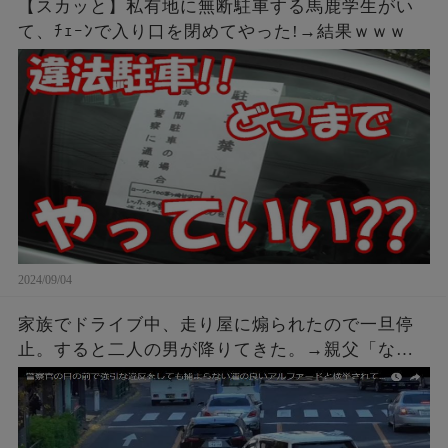
【スカッと】私有地に無断駐車する馬鹿学生がい
て、ﾁｪｰﾝで入り口を閉めてやった!→結果ｗｗｗ
2024/09/04
家族でドライブ中、走り屋に煽られたので一旦停
止。すると二人の男が降りてきた。→親父「なん
や、なんかあったんかい？」こちらも車を降りて
話しかけに行った結果ｗｗｗ