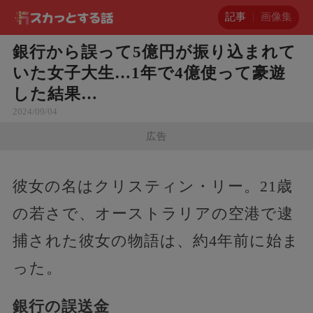
記事
画像集
銀行から誤って5億円が振り込まれて
いた女子大生…1年で4億使って豪遊
した結果…
2024/09/04
広告
彼女の名はクリスティン・リー。21歳
の若さで、オーストラリアの空港で逮
捕された彼女の物語は、約4年前に始ま
った。
銀行の誤送金