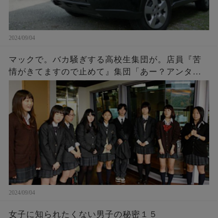
2024/09/04
マックで。バカ騒ぎする高校生集団が。店員『苦
情がきてますので止めて』集団「あー？アンタ何
様？」「アンタの写真撮ったし、帰り道何かあっ
ても知らないよ～ｗ」→結果…
2024/09/04
女子に知られたくない男子の秘密１５