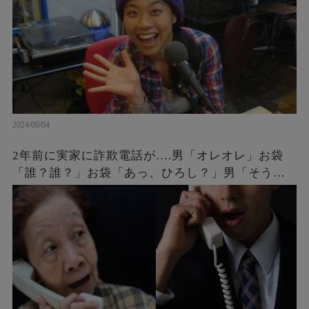
2024/09/04
2年前に実家に詐欺電話が….男「オレオレ」お袋
「誰？誰？」お袋「あっ、ひろし？」男「そうだ
よ母さん、ひろしだよ」母の驚愕な破壊力のある
返しとはw