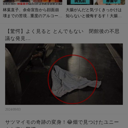
林葉直子、余命宣告から顔面崩
大腸がんだと気づくきっかけは
壊までの苦境...重度のアルコール
知らないと後悔するす！大腸が
性肝硬変に侵される原因やサイ
んの初期症状とは？
ンは？
【驚愕】よく見ると とんでもない 閉館後の不思
議な発見…
2024/09/03
サツマイモの奇跡の変身！😂畑で見つけたユニー