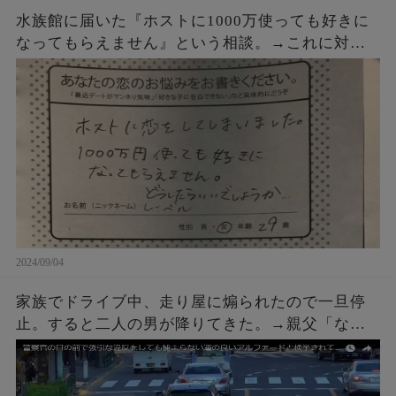
水族館に届いた『ホストに1000万使っても好きに
なってもらえません』という相談。→これに対す
るクラゲ担当の飼育員からの回答が素晴らしすぎ
た・・・
2024/09/04
家族でドライブ中、走り屋に煽られたので一旦停
止。すると二人の男が降りてきた。→親父「なん
や、なんかあったんかい？」こちらも車を降りて
話しかけに行った結果ｗｗｗ