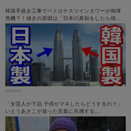
韓国手抜き工事でペトロナスツインタワーが倒壊
危機？！傾きの原因は「日本の真似をしたら傾い
たニダ！」
2024/09/04
「女芸人が下品 子供がマネしたらどうするの？」
いとうあさこが放った言葉に共感する…