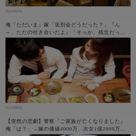
2024/09/04
俺『ただいま』嫁「送別会どうだった？」『ん
～、ただの付き合いだよ』「そっか、残念だった
ね。何度もチャンスをあげたのに^^」『え？』 →
実は・・・
2024/09/04
【突然の悲劇】警察『ご家族が亡くなりました』
俺「は？」→嫁の価値4000万、次女1億2000万。