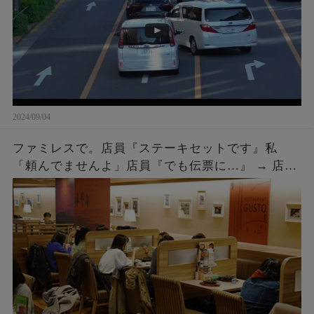
2024/09/04
ファミレスで。店員『ステーキセットです』私
「頼んでませんよ」店員『でも伝票に…』 → 店員
『５２００円です』私「は？」店員『伝票に～』
→ 結果…