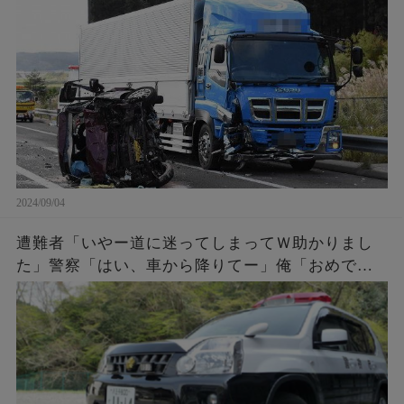
事故で6人の家族と引換えに大金GET。俺「会社辞
めさせて貰うわ」
2024/09/04
遭難者「いやー道に迷ってしまってＷ助かりまし
た」警察「はい、車から降りてー」俺「おめでと
う。これであんたらも前科一犯だな。罰金50万払
ってね」遭難者「えっ！」