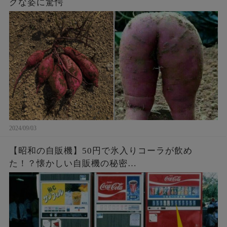
クな姿に驚愕
2024/09/03
【昭和の自販機】50円で氷入りコーラが飲め
た！？懐かしい自販機の秘密…