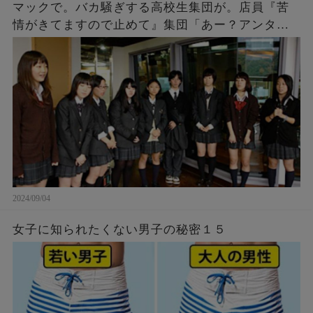
マックで。バカ騒ぎする高校生集団が。店員『苦
情がきてますので止めて』集団「あー？アンタ何
様？」「アンタの写真撮ったし、帰り道何かあっ
ても知らないよ～ｗ」→結果…
2024/09/04
女子に知られたくない男子の秘密１５