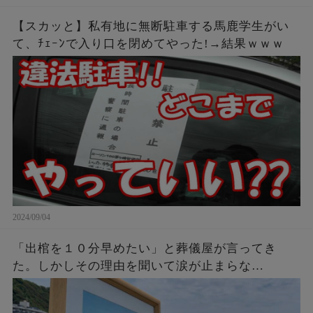
【スカッと】私有地に無断駐車する馬鹿学生がい
て、ﾁｪｰﾝで入り口を閉めてやった!→結果ｗｗｗ
2024/09/04
「出棺を１０分早めたい」と葬儀屋が言ってき
た。しかしその理由を聞いて涙が止まらな
い・・・