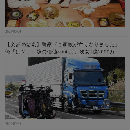
2024/09/04
【突然の悲劇】警察『ご家族が亡くなりました』
俺「は？」→嫁の価値4000万、次女1億2000万。
事故で6人の家族と引換えに大金GET。俺「会社辞
めさせて貰うわ」
2024/09/04