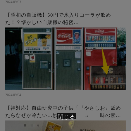
2024/09/03
【昭和の自販機】50円で氷入りコーラが飲め
た！？懐かしい自販機の秘密…
2024/09/04
【神対応】自由研究中の子供「『やさしお』舐め
たらなぜか冷たい…妙だな…」 → 「味の素」
閉じる
にメールではなく直接手紙を出したら、企業から
◯◯◯をもらう！