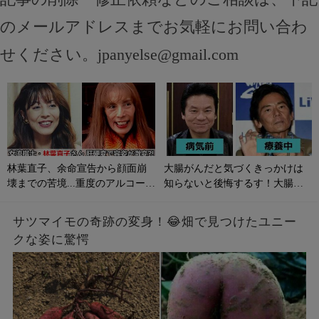
のメールアドレスまでお気軽にお問い合わ
せください。
jpanyelse@gmail.com
林葉直子、余命宣告から顔面崩
大腸がんだと気づくきっかけは
壊までの苦境...重度のアルコール
知らないと後悔するす！大腸が
性肝硬変に侵される原因やサイ
んの初期症状とは？
ンは？
サツマイモの奇跡の変身！😂畑で見つけたユニー
クな姿に驚愕