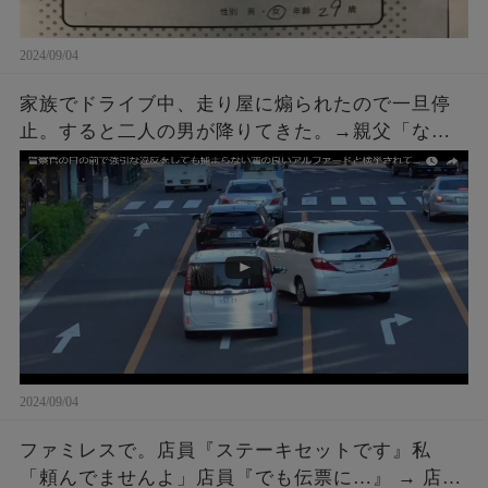
2024/09/04
家族でドライブ中、走り屋に煽られたので一旦停
止。すると二人の男が降りてきた。→親父「なん
や、なんかあったんかい？」こちらも車を降りて
話しかけに行った結果ｗｗｗ
2024/09/04
ファミレスで。店員『ステーキセットです』私
「頼んでませんよ」店員『でも伝票に…』 → 店員