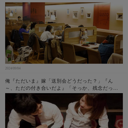
『５２００円です』私「は？」店員『伝票に～』
→ 結果…
2024/09/04
俺『ただいま』嫁「送別会どうだった？」『ん
～、ただの付き合いだよ』「そっか、残念だった
ね。何度もチャンスをあげたのに^^」『え？』 →
実は・・・