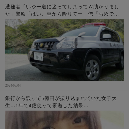
遭難者「いやー道に迷ってしまってＷ助かりまし
た」警察「はい、車から降りてー」俺「おめでと
う。これであんたらも前科一犯だな。罰金50万払
ってね」遭難者「えっ！」
2024/09/04
銀行から誤って5億円が振り込まれていた女子大
生…1年で4億使って豪遊した結果…