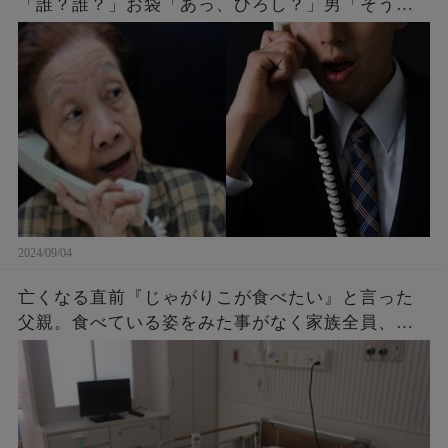
「誰？誰？」お袋「あっ、ひろし？」男「そうだ
よ母さん、ひろしだよ」母の驚愕な破壊力のある
返しとはw
2024/09/04
亡くなる直前『じゃがりこが食べたい』と言った
父親。食べている姿をみた事がなく家族全員、不
思議に思っていたら・・・後に判明したその理由
に涙が止まらない。