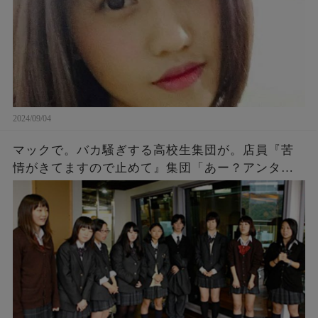
2024/09/04
マックで。バカ騒ぎする高校生集団が。店員『苦
情がきてますので止めて』集団「あー？アンタ何
様？」「アンタの写真撮ったし、帰り道何かあっ
ても知らないよ～ｗ」→結果…