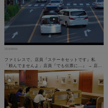
話しかけに行った結果ｗｗｗ
2024/09/04
ファミレスで。店員『ステーキセットです』私
「頼んでませんよ」店員『でも伝票に…』 → 店員
『５２００円です』私「は？」店員『伝票に～』
→ 結果…