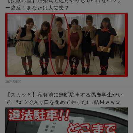
【拡散希望】結婚式で絶対やっちゃいけないマナ
ー違反！あなたは大丈夫？
2024/09/04
【スカッと】私有地に無断駐車する馬鹿学生がい
て、ﾁｪｰﾝで入り口を閉めてやった!→結果ｗｗｗ