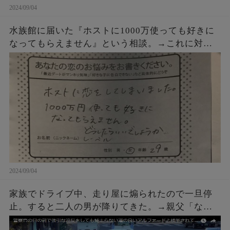
2024/09/04
水族館に届いた『ホストに1000万使っても好きに
なってもらえません』という相談。→これに対す
るクラゲ担当の飼育員からの回答が素晴らしすぎ
た・・・
2024/09/04
家族でドライブ中、走り屋に煽られたので一旦停
止。すると二人の男が降りてきた。→親父「なん
や、なんかあったんかい？」こちらも車を降りて