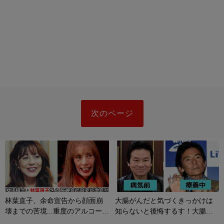
次のページ
林葉直子、余命宣告から顔面崩
大腸がんだと気づくきっかけは
壊までの苦境...重度のアルコール
知らないと後悔するす！大腸が
性肝硬変に侵される原因やサイ
んの初期症状とは？