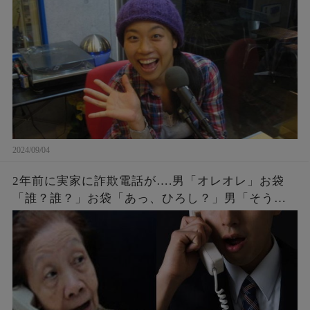
2024/09/04
2年前に実家に詐欺電話が….男「オレオレ」お袋
「誰？誰？」お袋「あっ、ひろし？」男「そうだ
よ母さん、ひろしだよ」母の驚愕な破壊力のある
返しとはw