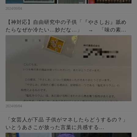
2024/09/04
【神対応】自由研究中の子供「『やさしお』舐め
たらなぜか冷たい…妙だな…」 → 「味の素」
にメールではなく直接手紙を出したら、企業から
◯◯◯をもらう！
2024/09/04
「女芸人が下品 子供がマネしたらどうするの？」
いとうあさこが放った言葉に共感する…