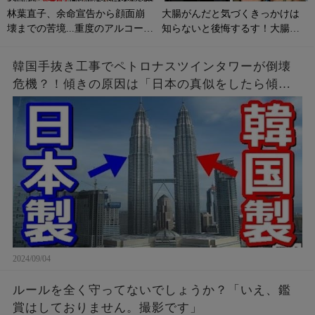
林葉直子、余命宣告から顔面崩
大腸がんだと気づくきっかけは
壊までの苦境...重度のアルコール
知らないと後悔するす！大腸が
性肝硬変に侵される原因やサイ
んの初期症状とは？
ンは？
韓国手抜き工事でペトロナスツインタワーが倒壊
危機？！傾きの原因は「日本の真似をしたら傾い
たニダ！」
2024/09/04
ルールを全く守ってないでしょうか？「いえ、鑑
賞はしておりません。撮影です」