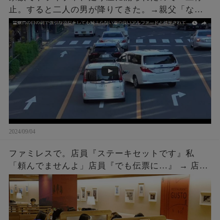
止。すると二人の男が降りてきた。→親父「なん
や、なんかあったんかい？」こちらも車を降りて
話しかけに行った結果ｗｗｗ
2024/09/04
ファミレスで。店員『ステーキセットです』私
「頼んでませんよ」店員『でも伝票に…』 → 店員
『５２００円です』私「は？」店員『伝票に～』
→ 結果…