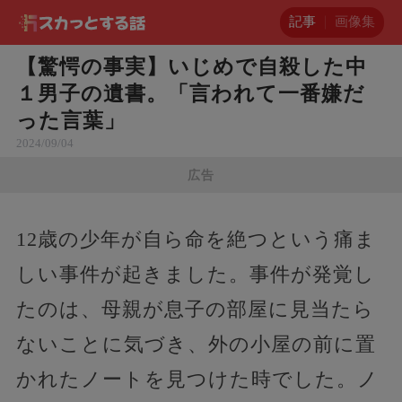
記事
画像集
【驚愕の事実】いじめで自殺した中
１男子の遺書。「言われて一番嫌だ
った言葉」
2024/09/04
広告
12歳の少年が自ら命を絶つという痛ま
しい事件が起きました。事件が発覚し
たのは、母親が息子の部屋に見当たら
ないことに気づき、外の小屋の前に置
かれたノートを見つけた時でした。ノ