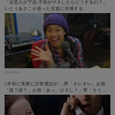
「女芸人が下品 子供がマネしたらどうするの？」
いとうあさこが放った言葉に共感する…
2024/09/04
2年前に実家に詐欺電話が….男「オレオレ」お袋
「誰？誰？」お袋「あっ、ひろし？」男「そうだ
よ母さん、ひろしだよ」母の驚愕な破壊力のある
返しとはw