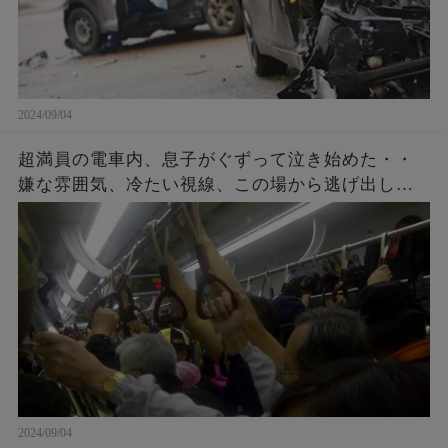
2024/09/04
超満員の電車内、息子がぐずって泣き始めた・・
嫌な雰囲気、冷たい視線、この場から逃げ出した
いと思ったその時、車内の空気を一変すること
が・・・！
2024/09/04