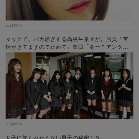
2024/09/04
マックで。バカ騒ぎする高校生集団が。店員『苦
情がきてますので止めて』集団「あー？アンタ何
様？」「アンタの写真撮ったし、帰り道何かあっ
ても知らないよ～ｗ」→結果…
2024/09/04
女子に知られたくない男子の秘密１５