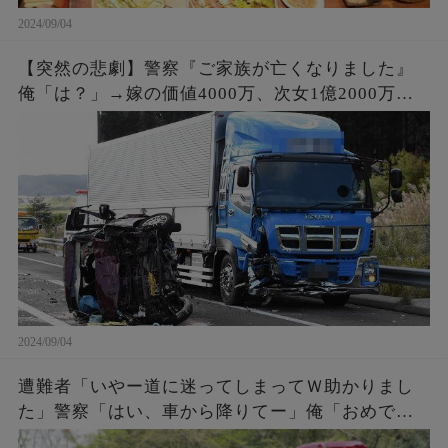
2024/09/04
【突然の悲劇】警察『ご家族が亡くなりました』
俺「は？」→嫁の価値4000万、次女1億2000万。
事故で6人の家族と引換えに大金GET。俺「会社辞
めさせて貰うわ」
2024/09/04
遭難者「いやー道に迷ってしまってＷ助かりまし
た」警察「はい、車から降りてー」俺「おめでと
う。これであんたらも前科一犯だな。罰金50万払