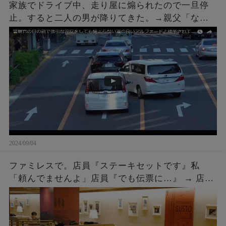
家族でドライブ中、走り屋に煽られたので一旦停
止。すると二人の男が降りてきた。→親父「なん
や、なんかあったんかい？」こちらも車を降りて
話しかけに行った結果ｗｗｗ
2024/09/04
ファミレスで。店員『ステーキセットです』私
「頼んでませんよ」店員『でも伝票に…』 → 店員
『５２００円です』私「は？」店員『伝票に～』
→ 結果…