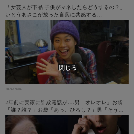
「女芸人が下品 子供がマネしたらどうするの？」
いとうあさこが放った言葉に共感する…
閉じる
2024/09/04
2年前に実家に詐欺電話が….男「オレオレ」お袋
「誰？誰？」お袋「あっ、ひろし？」男「そうだ
よ母さん、ひろしだよ」母の驚愕な破壊力のある
返しとはw