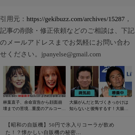
引用元：
https://gekibuzz.com/archives/15287
，
記事の削除・修正依頼などのご相談は、下記
のメールアドレスまでお気軽にお問い合わ
せください。
jpanyelse@gmail.com
林葉直子、余命宣告から顔面崩
大腸がんだと気づくきっかけは
壊までの苦境...重度のアルコール
知らないと後悔するす！大腸が
性肝硬変に侵される原因やサイ
んの初期症状とは？
ンは？
【昭和の自販機】50円で氷入りコーラが飲め
た！？懐かしい自販機の秘密…