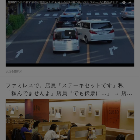
や、なんかあったんかい？」こちらも車を降りて
話しかけに行った結果ｗｗｗ
2024/09/04
ファミレスで。店員『ステーキセットです』私
「頼んでませんよ」店員『でも伝票に…』 → 店員
『５２００円です』私「は？」店員『伝票に～』
→ 結果…