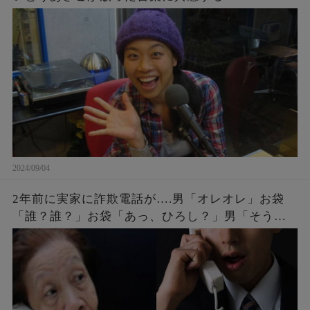
2024/09/04
2年前に実家に詐欺電話が….男「オレオレ」お袋
「誰？誰？」お袋「あっ、ひろし？」男「そうだ
よ母さん、ひろしだよ」母の驚愕な破壊力のある
返しとはw