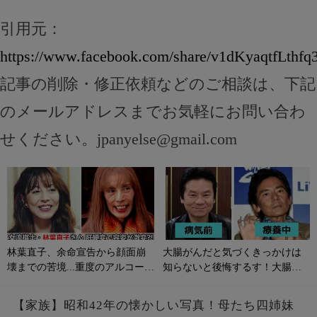
引用元：
https://www.facebook.com/share/v1dKyaqtfLthfq
記事の削除・修正依頼などのご相談は、下記
のメールアドレスまでお気軽にお問い合わ
せください。
jpanyelse@gmail.com
林葉直子、余命宣告から顔面崩
大腸がんだと気づくきっかけは
壊までの苦境...重度のアルコール
知らないと後悔するす！大腸が
性肝硬変に侵される原因やサイ
んの初期症状とは？
ンは？
【家族】昭和42年の懐かしい写真！母たち四姉妹