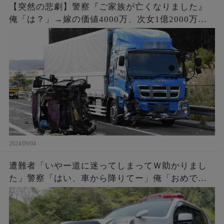
【突然の悲劇】警察『ご家族が亡くなりました』
俺「は？」→嫁の価値4000万、次女1億2000万。
事故で6人の家族と引換えに大金GET。俺「会社辞
めさせて貰うわ」
2024/09/04
遭難者「いやー道に迷ってしまってＷ助かりまし
た」警察「はい、車から降りてー」俺「おめでと
う。これであんたらも前科一犯だな。罰金50万払
ってね」遭難者「えっ！」