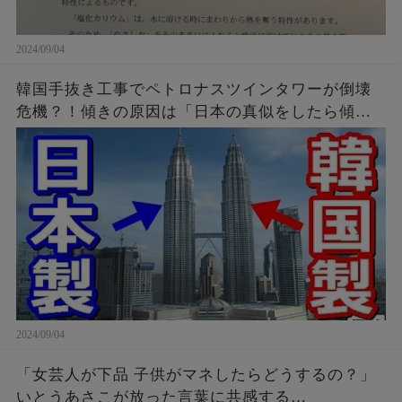
2024/09/04
韓国手抜き工事でペトロナスツインタワーが倒壊
危機？！傾きの原因は「日本の真似をしたら傾い
たニダ！」
2024/09/04
「女芸人が下品 子供がマネしたらどうするの？」
いとうあさこが放った言葉に共感する…