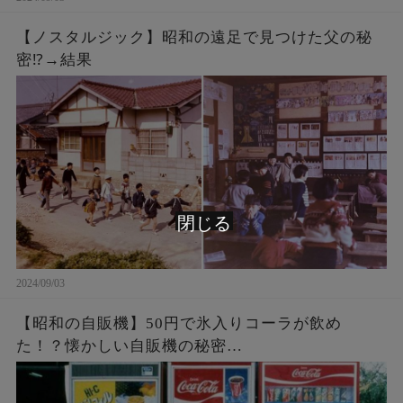
【ノスタルジック】昭和の遠足で見つけた父の秘
密⁉︎→結果
閉じる
2024/09/03
【昭和の自販機】50円で氷入りコーラが飲め
た！？懐かしい自販機の秘密…