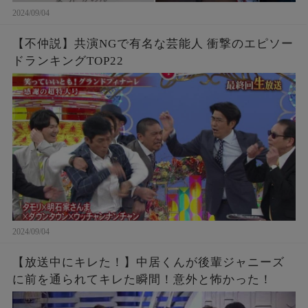
2024/09/04
【不仲説】共演NGで有名な芸能人 衝撃のエピソー
ドランキングTOP22
2024/09/04
【放送中にキレた！】中居くんが後輩ジャニーズ
に前を通られてキレた瞬間！意外と怖かった！