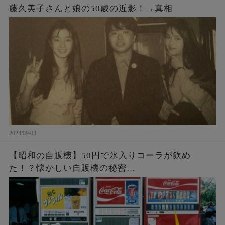
藤久美子さんと娘の50歳の近影！→真相
2024/09/03
【昭和の自販機】50円で氷入りコーラが飲め
た！？懐かしい自販機の秘密…