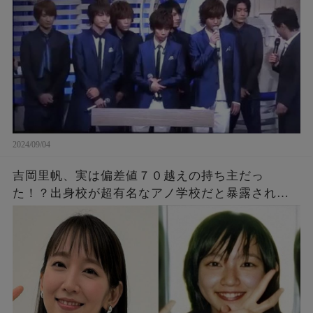
2024/09/04
吉岡里帆、実は偏差値７０越えの持ち主だっ
た！？出身校が超有名なアノ学校だと暴露され
「あえて言わなかったの好感」「才色兼備じゃ
ん」