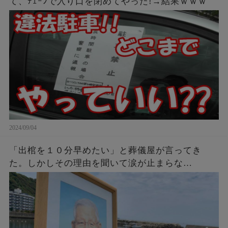
て、ﾁｪｰﾝで入り口を閉めてやった!→結果ｗｗｗ
2024/09/04
「出棺を１０分早めたい」と葬儀屋が言ってき
た。しかしその理由を聞いて涙が止まらな
い・・・