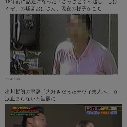
18年前に話題になった「さっさと引っ越し、しば
くぞ」の騒音おばさん、現在の様子がこち
ら・・・
2024/09/04
出川哲朗の弔辞「大好きだったデヴィ夫人へ」 が
涙止まらないと話題に