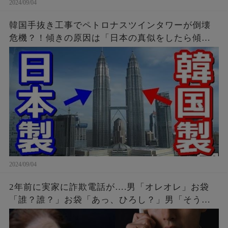
2024/09/04
韓国手抜き工事でペトロナスツインタワーが倒壊
危機？！傾きの原因は「日本の真似をしたら傾い
たニダ！」
2024/09/04
2年前に実家に詐欺電話が….男「オレオレ」お袋
「誰？誰？」お袋「あっ、ひろし？」男「そうだ
よ母さん、ひろしだよ」母の驚愕な破壊力のある
返しとはw