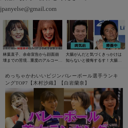
jpanyelse@gmail.com
林葉直子、余命宣告から顔面崩
大腸がんだと気づくきっかけは
壊までの苦境...重度のアルコール
知らないと後悔するす！大腸が
性肝硬変に侵される原因やサイ
んの初期症状とは？
ンは？
めっちゃかわいいビジンバレーボール選手ランキ
ングTOP7【木村沙織】【白岩蘭奈】