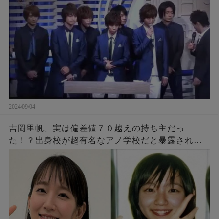
2024/09/04
吉岡里帆、実は偏差値７０越えの持ち主だっ
た！？出身校が超有名なアノ学校だと暴露され
「あえて言わなかったの好感」「才色兼備じゃ
ん」