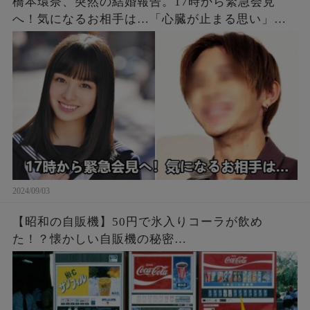
橋本環奈、突然の結婚報告。17時から緊急会見
へ！気になるお相手は…「心臓が止まる思い」
「一瞬凍りついた」ファン絶句
2024/09/03
【昭和の自販機】50円で氷入りコーラが飲め
た！？懐かしい自販機の秘密…