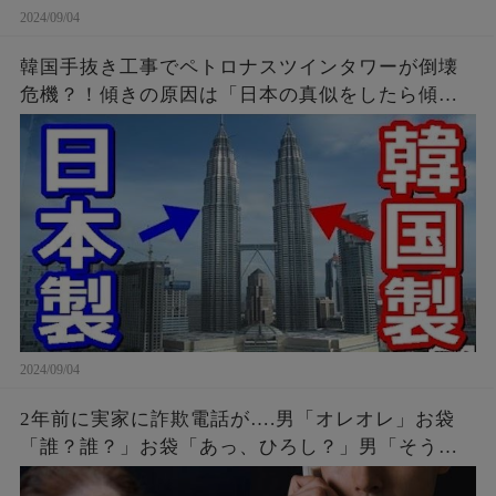
2024/09/04
韓国手抜き工事でペトロナスツインタワーが倒壊
危機？！傾きの原因は「日本の真似をしたら傾い
たニダ！」
2024/09/04
2年前に実家に詐欺電話が….男「オレオレ」お袋
「誰？誰？」お袋「あっ、ひろし？」男「そうだ
よ母さん、ひろしだよ」母の驚愕な破壊力のある