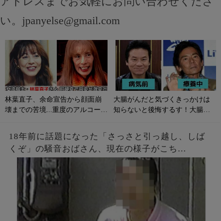
アドレスまでお気軽にお問い合わせくださ
い。
jpanyelse@gmail.com
林葉直子、余命宣告から顔面崩
大腸がんだと気づくきっかけは
壊までの苦境...重度のアルコール
知らないと後悔するす！大腸が
性肝硬変に侵される原因やサイ
んの初期症状とは？
ンは？
18年前に話題になった「さっさと引っ越し、しば
くぞ」の騒音おばさん、現在の様子がこち
ら・・・