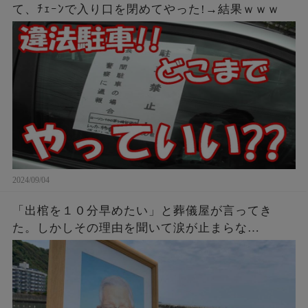
て、ﾁｪｰﾝで入り口を閉めてやった!→結果ｗｗｗ
2024/09/04
「出棺を１０分早めたい」と葬儀屋が言ってき
た。しかしその理由を聞いて涙が止まらな
い・・・