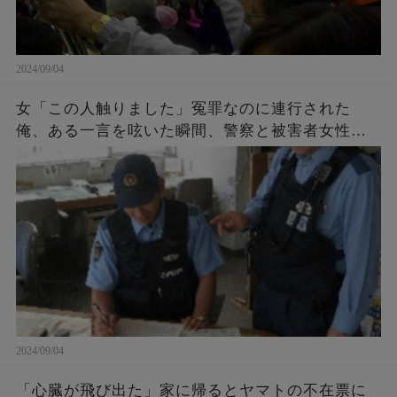
2024/09/04
女「この人触りました」冤罪なのに連行された
俺、ある一言を呟いた瞬間、警察と被害者女性が
青ざめた。女「許して…」警察「それだけはご勘
弁を…」
2024/09/04
「心臓が飛び出た」家に帰るとヤマトの不在票に