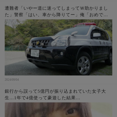
遭難者「いやー道に迷ってしまってＷ助かりまし
た」警察「はい、車から降りてー」俺「おめでと
う。これであんたらも前科一犯だな。罰金50万払
ってね」遭難者「えっ！」
2024/09/04
銀行から誤って5億円が振り込まれていた女子大
生…1年で4億使って豪遊した結果…