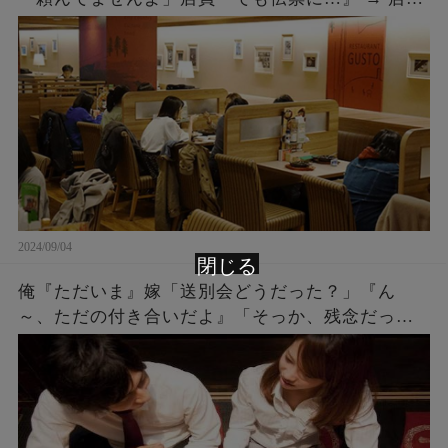
『５２００円です』私「は？」店員『伝票に～』
→ 結果…
2024/09/04
閉じる
俺『ただいま』嫁「送別会どうだった？」『ん
～、ただの付き合いだよ』「そっか、残念だった
ね。何度もチャンスをあげたのに^^」『え？』 →
実は・・・