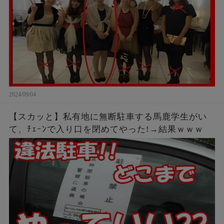
2024/09/04
【スカッと】私有地に無断駐車する馬鹿学生がい
て、ﾁｪｰﾝで入り口を閉めてやった!→結果ｗｗｗ