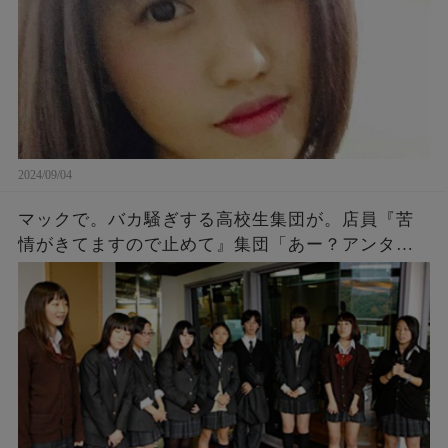
2024/09/04
マックで。バカ騒ぎする高校生集団が。店員『苦
情がきてますので止めて』集団「あー？アンタ何
様？」「アンタの写真撮ったし、帰り道何かあっ
ても知らないよ～ｗ」→結果…