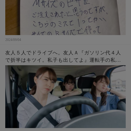
2024/09/04
友人５人でドライブへ。友人Ａ『ガソリン代４人
で折半はキツイ。私子も出してよ』運転手の私
「ＯＫ。その代わりもうＡは私の車に乗せない、
今すぐ降りて」Ａ『！？』→すると・・・