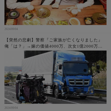
2024/09/04
【突然の悲劇】警察『ご家族が亡くなりました』
俺「は？」→嫁の価値4000万、次女1億2000万。
事故で6人の家族と引換えに大金GET。俺「会社辞
めさせて貰うわ」
2024/09/04