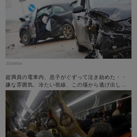
2024/09/04
超満員の電車内、息子がぐずって泣き始めた・・
嫌な雰囲気、冷たい視線、この場から逃げ出した
いと思ったその時、車内の空気を一変すること
が・・・！