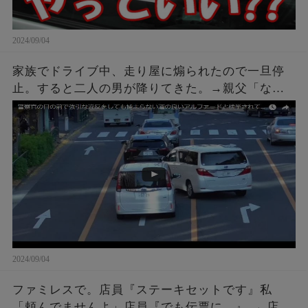
2024/09/04
家族でドライブ中、走り屋に煽られたので一旦停
止。すると二人の男が降りてきた。→親父「なん
や、なんかあったんかい？」こちらも車を降りて
話しかけに行った結果ｗｗｗ
2024/09/04
ファミレスで。店員『ステーキセットです』私
「頼んでませんよ」店員『でも伝票に…』 → 店員