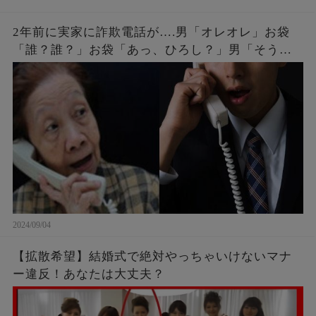
性肝硬変に侵される原因やサイ
んの初期症状とは？
ンは？
2年前に実家に詐欺電話が….男「オレオレ」お袋
「誰？誰？」お袋「あっ、ひろし？」男「そうだ
よ母さん、ひろしだよ」母の驚愕な破壊力のある
返しとはw
2024/09/04
【拡散希望】結婚式で絶対やっちゃいけないマナ
ー違反！あなたは大丈夫？