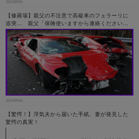
2024/09/04
【修羅場】親父の不注意で高級車のフェラーリに
追突… 親父「保険使いますから連絡ください」
運転手「･･･」親父『来ない…もう一度連絡してみ
よう』結果が…
2024/09/04
【驚愕！】浮気夫から届いた手紙、妻が発見した
驚愕の真実！