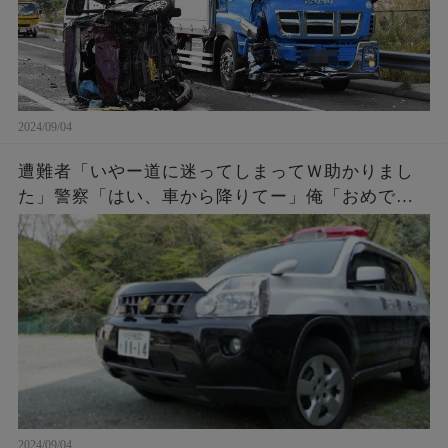
2024/09/04
遭難者「いやー道に迷ってしまってＷ助かりまし
た」警察「はい、車から降りてー」俺「おめでと
う。これであんたらも前科一犯だな。罰金50万払
ってね」遭難者「えっ！」
2024/09/04