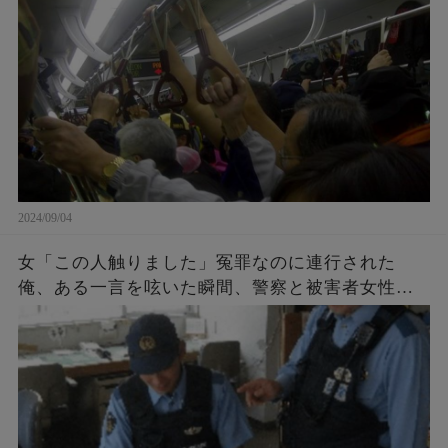
が・・・！
2024/09/04
女「この人触りました」冤罪なのに連行された
俺、ある一言を呟いた瞬間、警察と被害者女性が
青ざめた。女「許して…」警察「それだけはご勘
弁を…」