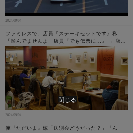
2024/09/04
ファミレスで。店員『ステーキセットです』私
「頼んでませんよ」店員『でも伝票に…』 → 店員
『５２００円です』私「は？」店員『伝票に～』
→ 結果…
閉じる
2024/09/04
俺『ただいま』嫁「送別会どうだった？」『ん