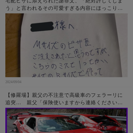
宅配ピザに添えられた謝罪文、「絶対許してしま
う」と言われるその可愛すぎる内容にほっこり…
2024/09/04
【修羅場】親父の不注意で高級車のフェラーリに
追突… 親父「保険使いますから連絡ください」
運転手「･･･」親父『来ない…もう一度連絡してみ
よう』結果が…