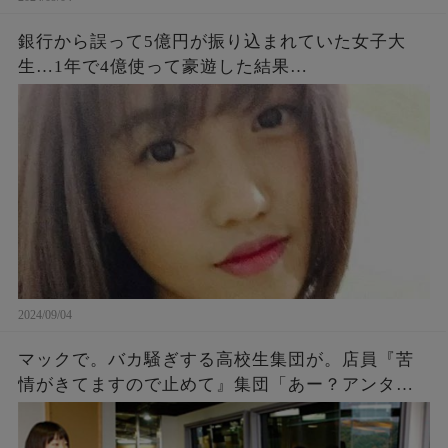
銀行から誤って5億円が振り込まれていた女子大
生…1年で4億使って豪遊した結果…
2024/09/04
マックで。バカ騒ぎする高校生集団が。店員『苦
情がきてますので止めて』集団「あー？アンタ何
様？」「アンタの写真撮ったし、帰り道何かあっ
ても知らないよ～ｗ」→結果…