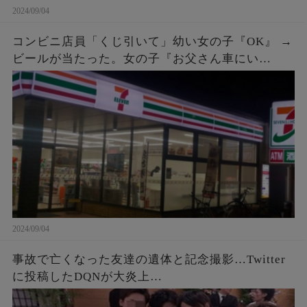
2024/09/04
コンビニ店員「くじ引いて」幼い女の子『OK』 →
ビールが当たった。女の子『お父さん車にい
て…』店員「呼んできて」 → しばらくすると、鼻
ヂを押さえた女の子が再入店してきて…
2024/09/04
事故で亡くなった友達の遺体と記念撮影…Twitter
に投稿したDQNが大炎上…