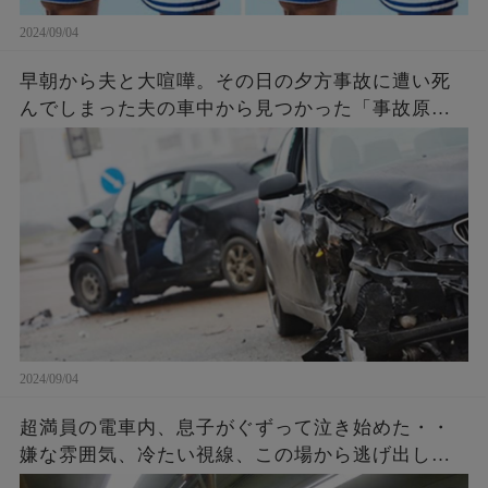
2024/09/04
早朝から夫と大喧嘩。その日の夕方事故に遭い死
んでしまった夫の車中から見つかった「事故原
因」に言葉を失う…
2024/09/04
超満員の電車内、息子がぐずって泣き始めた・・
嫌な雰囲気、冷たい視線、この場から逃げ出した
いと思ったその時、車内の空気を一変すること