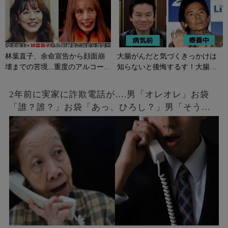
林葉直子、余命宣告から顔面崩
大腸がんだと気づくきっかけは
壊までの苦境...重度のアルコール
知らないと後悔するす！大腸が
性肝硬変に侵される原因やサイ
んの初期症状とは？
ンは？
2年前に実家に詐欺電話が….男「オレオレ」お袋
「誰？誰？」お袋「あっ、ひろし？」男「そうだ
よ母さん、ひろしだよ」母の驚愕な破壊力のある
返しとはw