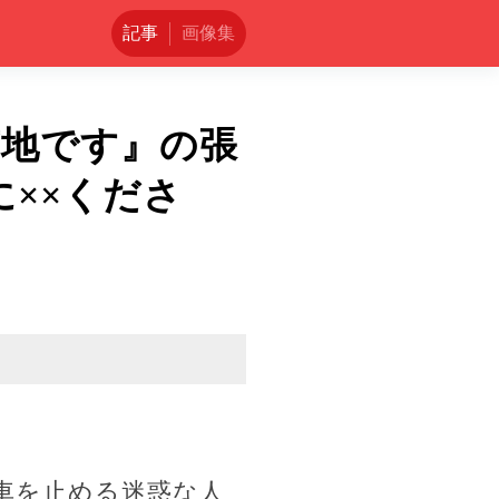
記事
画像集
有地です』の張
××くださ
車を止める迷惑な人